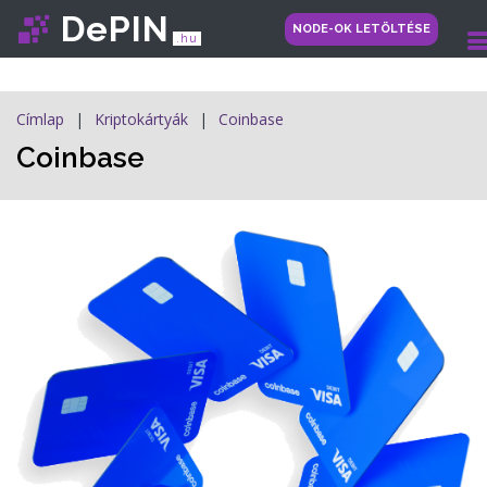
DePIN
NODE-OK LETÖLTÉSE
.hu
Címlap
Kriptokártyák
Coinbase
Coinbase