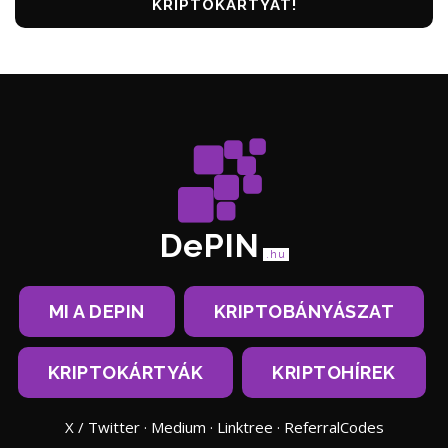
KRIPTOKÁRTYÁT!
DePIN
.hu
MI A DEPIN
KRIPTOBÁNYÁSZAT
KRIPTOKÁRTYÁK
KRIPTOHÍREK
X / Twitter
·
Medium
·
Linktree
·
ReferralCodes