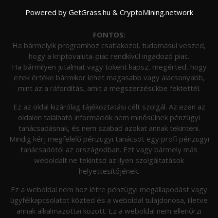
Powered by
GetGrass.hu
&
CryptoMining.network
FONTOS:
Ha bármelyik programhoz csatlakozol, tudomásul veszed,
hogy a kriptovaluta-piac rendkívül ingadozó piac.
Ha bármilyen jutalmat vagy tokent kapsz, megérted, hogy
ezek értéke bármikor lehet magasabb vagy alacsonyabb,
mint az a ráfordítás, amit a megszerzésükbe fektettél.
Ez az oldal kizárólag tájékoztatási célt szolgál. Az ezen az
oldalon található információk nem minősülnek pénzügyi
tanácsadásnak, és nem szabad azokat annak tekinteni.
Mindig kérj megfelelő pénzügyi tanácsot egy profi pénzügyi
tanácsadótól az országodban. Ezt vagy bármely más
weboldalt ne tekintsd az ilyen szolgáltatások
helyettesítőjének.
Ez a weboldal nem hoz létre pénzügyi megállapodást vagy
ügyfélkapcsolatot közted és a weboldal tulajdonosa, illetve
annak alkalmazottai között. Ez a weboldal nem ellenőrzi